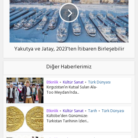
Yakutya ve Jatay, 2023’ten İtibaren Birleşebilir
Diğer Haberlerimiz
Etkinlik
Kültür Sanat
Türk Dünyası
•
•
Kırgızistan’ın Kutsal Suları Ala-
Too Meydanı’nda...
Etkinlik
Kültür Sanat
Tarih
Türk Dünyası
•
•
•
Kültöbe’den Günümüze:
Türkistan Tarihinin İzleri...