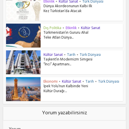
Etkinlik
Kültür Sanat
Türk Dünyası
•
•
Dünya Akordeonunun Kalbi Ilk
Kez Türkistan’da Atacak
Dış Politika
Etkinlik
Kültür Sanat
•
•
Türkmenistan’ın Gururu Ahal
Teke Atları Dünya...
Kültür Sanat
Tarih
Türk Dünyası
•
•
Taşkent’in Modernizm Simgesi
“İnci” Apartmanı...
Ekonomi
Kültür Sanat
Tarih
Türk Dünyası
•
•
•
İpek Yolu’nun Kalbinde Yeni
Kültür Durağı:...
Yorum yazabilirsiniz
Yorum