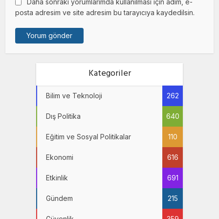
Daha sonraki yorumlarımda kullanılması için adım, e-
posta adresim ve site adresim bu tarayıcıya kaydedilsin.
Kategoriler
Bilim ve Teknoloji
262
Dış Politika
640
Eğitim ve Sosyal Politikalar
110
Ekonomi
616
Etkinlik
691
Gündem
215
Güvenlik
359