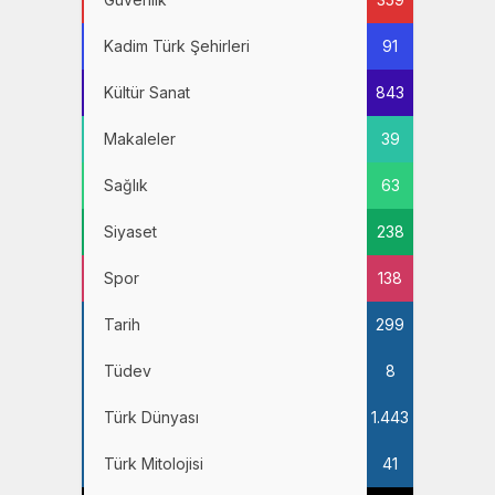
Kadim Türk Şehirleri
91
Kültür Sanat
843
Makaleler
39
Sağlık
63
Siyaset
238
Spor
138
Tarih
299
Tüdev
8
Türk Dünyası
1.443
Türk Mitolojisi
41