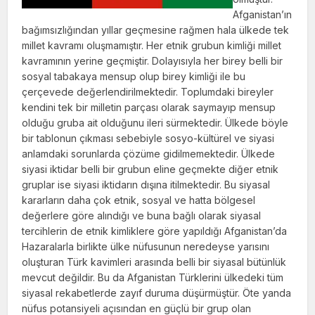
Afganistan’ın
bağımsızlığından yıllar geçmesine rağmen hala ülkede tek
millet kavramı oluşmamıştır. Her etnik grubun kimliği millet
kavramının yerine geçmiştir. Dolayısıyla her birey belli bir
sosyal tabakaya mensup olup birey kimliği ile bu
çerçevede değerlendirilmektedir. Toplumdaki bireyler
kendini tek bir milletin parçası olarak saymayıp mensup
olduğu gruba ait olduğunu ileri sürmektedir. Ülkede böyle
bir tablonun çıkması sebebiyle sosyo-kültürel ve siyasi
anlamdaki sorunlarda çözüme gidilmemektedir. Ülkede
siyasi iktidar belli bir grubun eline geçmekte diğer etnik
gruplar ise siyasi iktidarın dışına itilmektedir. Bu siyasal
kararların daha çok etnik, sos­yal ve hatta bölgesel
değerlere göre alındığı ve buna bağlı olarak siyasal
tercihlerin de etnik kimliklere göre yapıldığı Afganistan’da
Haza­ralarla birlikte ülke nüfusunun neredeyse yarısını
oluş­turan Türk kavimleri arasında belli bir siyasal bütünlük
mevcut değildir. Bu da Afganistan Türklerini ülkedeki tüm
siyasal rekabetlerde zayıf duruma düşürmüştür. Öte yanda
nüfus potansiyeli açısından en güçlü bir grup olan