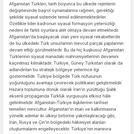
Afganistan Türkleri, tarih boyunca bu ülkede rejimlerin
değişmesinde başrol oy­namalarına rağmen, gerektiği
şekilde siyasal sistemde temsil edilmemektedirler.
Özellikle lider kadronun siyasal formasyon yetersizli­ği
nedeni ile farklı oyunlara alet olmaya de­vam etmektedir.
Afganistan’da başlayacak olan yeni siyasal rekabetlerde
de bu ülkedeki Türk unsurlarının mevcut parçalı yapılarının
devam ettiği görülmektedir. Bu da hiç kuş­kusuz Afganistan
Türklerinin siyasal mana­daki mahrumiyetlerinin devamını
kaçınılmaz kılmaktadır. Türkiye, Güney Türkistan olarak da
adlandırılan bu stratejik bölgeye yeterin­ce ilgi
göstermelidir. Türkiye bölgede Türk nüfusunun
yoğunluğunu avantaja çevirecek politikaları geliştirmelidir.
Hazara toplumuna dönük olarak İran’ın yürüttüğü Şialık
eksenli propaganda Türklük vurgusuyla etkisiz hâle
getirilmelidir. Afganistan-Türkiye ilişkilerinin tarihsel
temelleri mevcuttur. Afganistan’ın imarı ve kalkınmasına
yönelik adımlar iki ülkeyi birbirine yakınlaştıracağı gibi,
İran, Rusya ve Çin’in bölgedeki hâkimiyet alanları
oluşturmalarını engelleyecektir. Türkiye’nin manevra