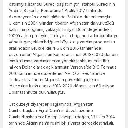
katılımıyla İstanbul Süreci başlatılmıştır. İstanbul Süreci’nin
Yedinci Bakanlar Konferansı 1 Aralık 2017 tarihinde
Azerbaycan’ın ev sahipliğinde Bakü’de düzenlenmiştir.
Ülkemizin 2004 yılından itibaren Afganistan’da yürüttüğü
kalkınma programı, yaklaşık 1 milyar Dolar değerindeki
1000’i aşkın projeyle, Türkiye’nin bugüne kadar bir ülkeye
yönelik gerçekleştirdiği en büyük dış yardım programları
arasındadır. Brüksel’de 4-5 Ekim 2016 tarihlerinde
düzenlenen Afganistan Konferansı’nda 2018-2020 dönemi
için kalkınma yardımlarımıza yönelik taahhüdümüz 150
milyon Dolar olarak açıklanmıştır. Varşova’da 8-9 Temmuz
2016 tarihlerinde düzenlenen NATO Zirvesi’nde ise
Türkiye tarafından Afganistan güvenlik güçlerinin
idamesine katkı olarak 2018-2020 dönemi için 60 milyon
Dolar taahhütte bulunulmuştur.
Üst düzeyli ziyaretler bağlamında, Afganistan
Cumhurbaşkanı Eşref Gani’nin daveti üzerine
Cumhurbaşkanımız Recep Tayyip Erdoğan, 18 Ekim 2014
tarihinde Afganistan’a resmi bir ziyaret gerçekleştirmiştir.