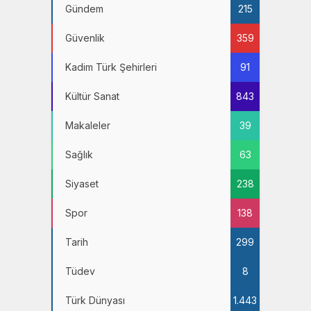
Gündem
215
Güvenlik
359
Kadim Türk Şehirleri
91
Kültür Sanat
843
Makaleler
39
Sağlık
63
Siyaset
238
Spor
138
Tarih
299
Tüdev
8
Türk Dünyası
1.443