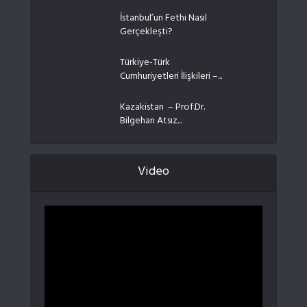
İstanbul’un Fethi Nasıl
Gerçekleşti?
Türkiye-Türk
Cumhuriyetleri İlişkileri –...
Kazakistan – Prof.Dr.
Bilgehan Atsız...
Video
Video
oynatıcı