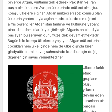
binlerce Afgan, yurtlarını terk ederek Pakistan ve İran
başta olmak üzere Avrupa ülkelerinde mülteci olmuştur.
Komşu ülkelere sığınan Afgan mültecileri söz konusu olan
ülkelerin yardımlarıyla açılan medreselerde din eğitimi
almış öğrenciler Afganistan tarihine ve kültürüne yabancı
birer din adamı olarak yetiştirilmiştir. Afganistan cihadıyla
başlayan bu serüven günümüze dek devam etmektedir.
Bugün bile komşu ülkelerde yaşayan Afgan mültecilerinin
çocukları hem ülke içinde hem de ülke dışında birer
gladyatör olarak savaş sahnesinde kendileri için değil,
diğerler için savaş vermektedirler.
Ülkede farklı
etnik
grupların
oluşu,
yıllardır
devam eden
sorunların bir
parçası
olmuştur.