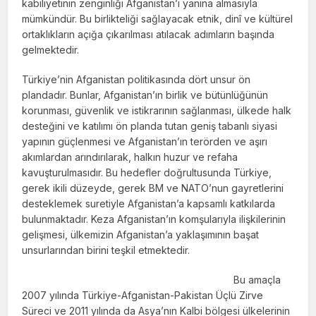
kabiliyetinin zenginliği Afganistan’ı yanına almasıyla
mümkündür. Bu birlikteliği sağlayacak etnik, dinî ve kültürel
ortaklıkla­rın açığa çıkarılması atılacak adımların başın­da
gelmektedir.
Türkiye’nin Afganistan politikasında dört unsur ön
plandadır. Bunlar, Afganistan’ın birlik ve bütünlüğünün
korunması, güvenlik ve istikrarının sağlanması, ülkede halk
desteğini ve katılımı ön planda tutan geniş tabanlı siyasi
yapının güçlenmesi ve Afganistan’ın terörden ve aşırı
akımlardan arındırılarak, halkın huzur ve refaha
kavuşturulmasıdır. Bu hedefler doğrultusunda Türkiye,
gerek ikili düzeyde, gerek BM ve NATO’nun gayretlerini
desteklemek suretiyle Afganistan’a kapsamlı katkılarda
bulunmaktadır. Keza Afganistan’ın komşularıyla ilişkilerinin
gelişmesi, ülkemizin Afganistan’a yaklaşımının başat
unsurlarından birini teşkil etmektedir.
Bu amaçla
2007 yılında Türkiye-Afganistan-Pakistan Üçlü Zirve
Süreci ve 2011 yılında da Asya’nın Kalbi bölgesi ülkelerinin