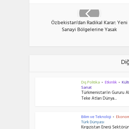
Özbekistan’dan Radikal Karar: Yeni
Sanayi Bölgelerine Yasak
Di
Dış Politika
Etkinlik
Kült
•
•
Sanat
Türkmenistan’ın Gururu A
Teke Atları Dünya...
Bilim ve Teknoloji
Ekonom
•
Türk Dünyası
Kırgızistan Enerji Sektörü