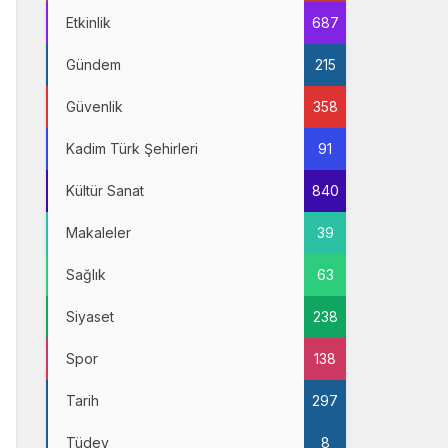
Etkinlik
687
Gündem
215
Güvenlik
358
Kadim Türk Şehirleri
91
Kültür Sanat
840
Makaleler
39
Sağlık
63
Siyaset
238
Spor
138
Tarih
297
Tüdev
8