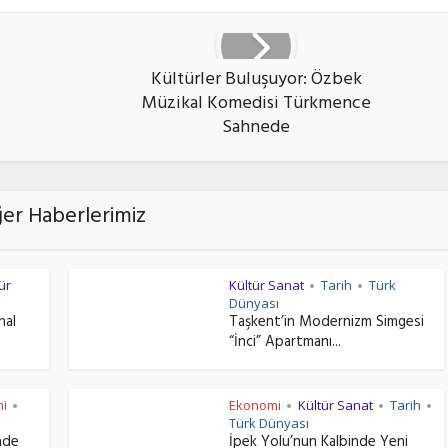
Kültürler Buluşuyor: Özbek
Müzikal Komedisi Türkmence
Sahnede
ğer Haberlerimiz
ür
Kültür Sanat
Tarih
Türk
•
•
Dünyası
hal
Taşkent’in Modernizm Simgesi
“İnci” Apartmanı...
i
Ekonomi
Kültür Sanat
Tarih
•
•
•
•
Türk Dünyası
nde
İpek Yolu’nun Kalbinde Yeni