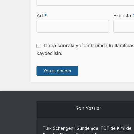
Ad
*
E-posta
Daha sonraki yorumlarımda kullanılması 
kaydedilsin.
Son Yazılar
Türk Schengen’i Gündemde: TDT’de Kimlikle