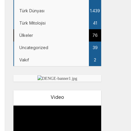
Türk Dünyası
1.439
Türk Mitolojisi
41
Ülkeler
76
Uncategorized
39
Vakıf
2
Video