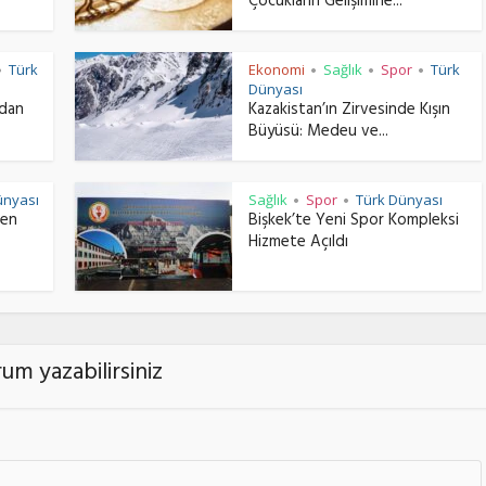
Çocukların Gelişimine...
Türk
Ekonomi
Sağlık
Spor
Türk
•
•
•
•
Dünyası
ndan
Kazakistan’ın Zirvesinde Kışın
Büyüsü: Medeu ve...
ünyası
Sağlık
Spor
Türk Dünyası
•
•
men
Bişkek’te Yeni Spor Kompleksi
Hizmete Açıldı
um yazabilirsiniz