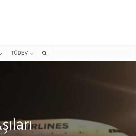
TÜDEV
ıları