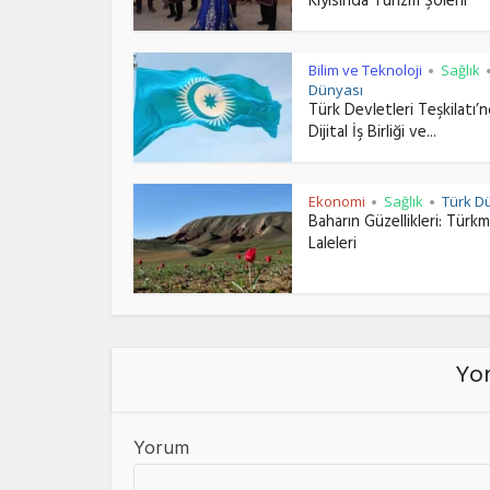
Kıyısında Turizm Şöleni
Bilim ve Teknoloji
Sağlık
•
Dünyası
Türk Devletleri Teşkilatı’
Dijital İş Birliği ve...
Ekonomi
Sağlık
Türk D
•
•
Baharın Güzellikleri: Türk
Laleleri
Yor
Yorum