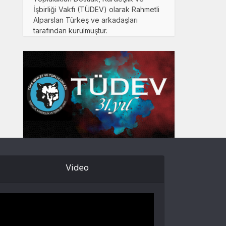
İşbirliği Vakfı (TÜDEV) olarak Rahmetli
Alparslan Türkeş ve arkadaşları
tarafından kurulmuştur.
Video
Video
oynatıcı