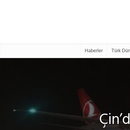
Haberler
Türk Dün
Çin’