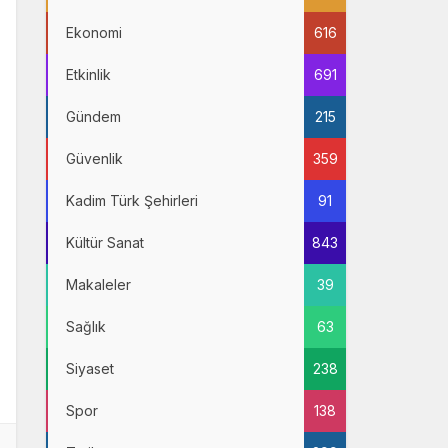
Ekonomi
616
Etkinlik
691
Gündem
215
Güvenlik
359
Kadim Türk Şehirleri
91
Kültür Sanat
843
Makaleler
39
Sağlık
63
Siyaset
238
Spor
138