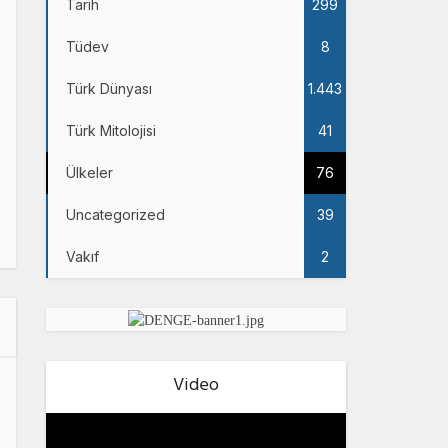
Tarih
299
Tüdev
8
Türk Dünyası
1.443
Türk Mitolojisi
41
Ülkeler
76
Uncategorized
39
Vakıf
2
Video