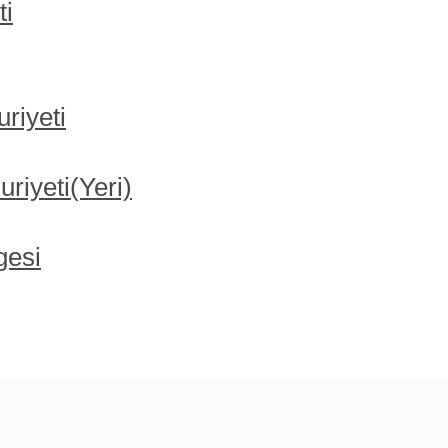
ti
riyeti
iyeti(Yeri)
gesi