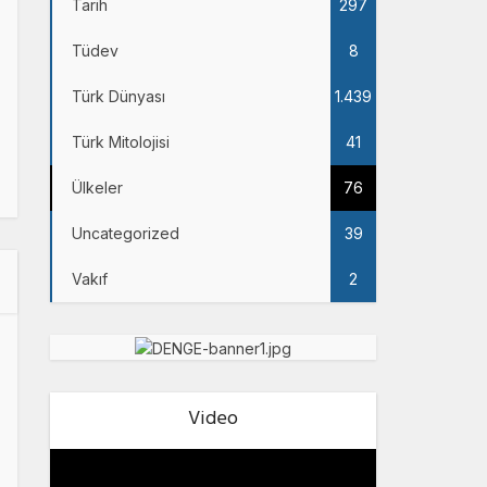
Tarih
297
Tüdev
8
Türk Dünyası
1.439
Türk Mitolojisi
41
Ülkeler
76
Uncategorized
39
Vakıf
2
Video