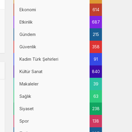
Ekonomi
614
Etkinlik
687
Gündem
215
Güvenlik
358
Kadim Türk Şehirleri
91
Kültür Sanat
840
Makaleler
39
Sağlık
63
Siyaset
238
Spor
138