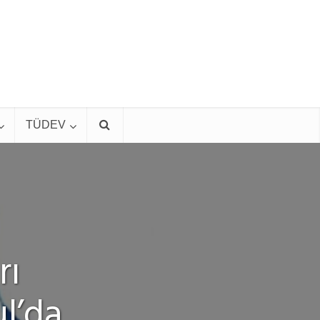
TÜDEV
rı
l’da