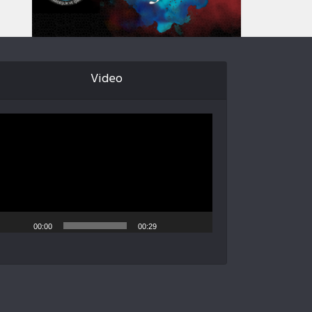
Video
Video
oynatıcı
00:00
00:29