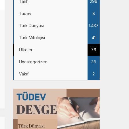
Tarih
296
Tüdev
8
Türk Dünyası
1.437
Türk Mitolojisi
41
Ülkeler
76
Uncategorized
38
Vakıf
2