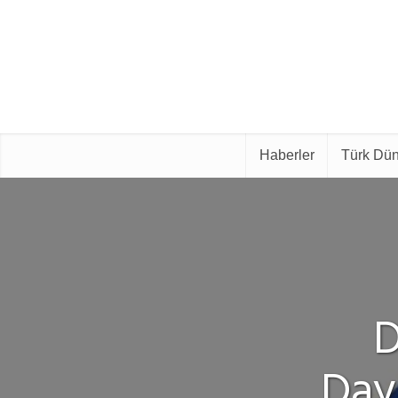
Haberler
Türk Dün
D
Day