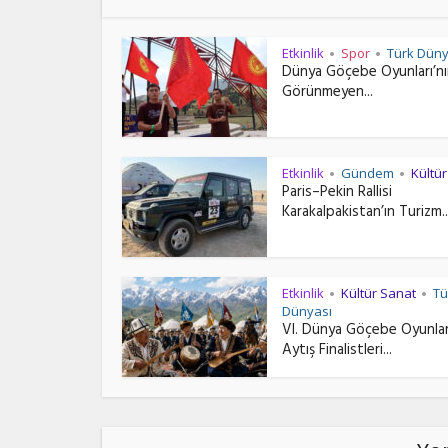
Etkinlik
Spor
Türk Düny
•
•
Dünya Göçebe Oyunları’n
Görünmeyen...
Etkinlik
Gündem
Kültü
•
•
Paris–Pekin Rallisi
Karakalpakistan’ın Turizm..
Etkinlik
Kültür Sanat
Tü
•
•
Dünyası
VI. Dünya Göçebe Oyunlar
Aytış Finalistleri...