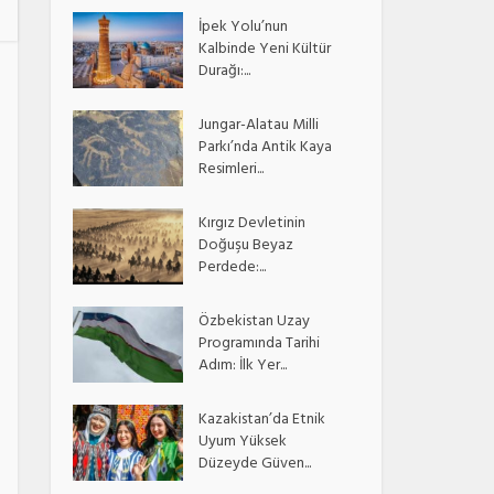
İpek Yolu’nun
Kalbinde Yeni Kültür
Durağı:...
Jungar-Alatau Milli
Parkı’nda Antik Kaya
Resimleri...
Kırgız Devletinin
Doğuşu Beyaz
Perdede:...
Özbekistan Uzay
Programında Tarihi
Adım: İlk Yer...
Kazakistan’da Etnik
Uyum Yüksek
Düzeyde Güven...