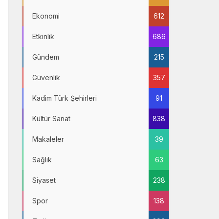
Ekonomi
612
Etkinlik
686
Gündem
215
Güvenlik
357
Kadim Türk Şehirleri
91
Kültür Sanat
838
Makaleler
39
Sağlık
63
Siyaset
238
Spor
138