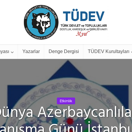
yası
Yazarlar
Denge Dergisi
TÜDEV Kurultayları
Etkinlik
ünya Azerbaycanlıla
anışma Günü İstanbu