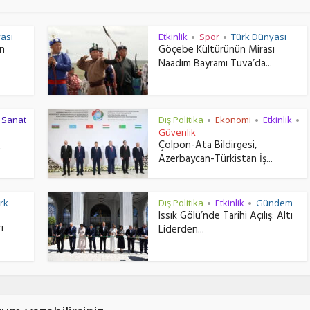
ası
Etkinlik
Spor
Türk Dünyası
•
•
ın
Göçebe Kültürünün Mirası
Naadım Bayramı Tuva’da...
r Sanat
Dış Politika
Ekonomi
Etkinlik
•
•
•
Güvenlik
Çolpon-Ata Bildirgesi,
.
Azerbaycan-Türkistan İş...
rk
Dış Politika
Etkinlik
Gündem
•
•
Issık Gölü’nde Tarihi Açılış: Altı
ı
Liderden...