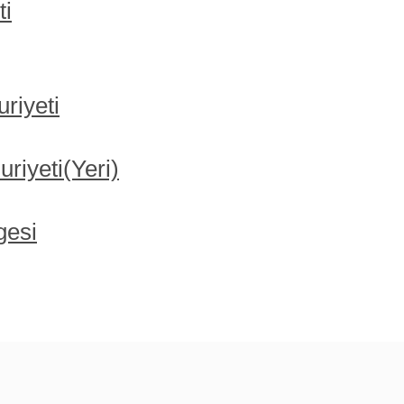
ti
riyeti
iyeti(Yeri)
gesi