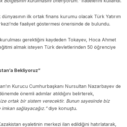
ik Bölgesinin kurulmasını öneriyorum.”
ifadelerini kullandı.
dünyasının ilk ortak finans kurumu olacak Türk Yatırım
ezi’nde faaliyet göstermesi önerisinde de bulundu.
” kurulması gerektiğini kaydeden Tokayev, Hoca Ahmet
 eğitimi almak isteyen Türk devletlerinden 50 öğrenciye
stan’a Bekliyoruz”
stan’ın Kurucu Cumhurbaşkanı Nursultan Nazarbayev de
nemde önemli adımlar atıldığını belirterek,
bize ortak bir sistem verecektir. Bunun sayesinde biz
e imkan sağlayacağız.”
diye konuştu.
akistan eyaletinin merkezi ilan edildiğini hatırlatarak,