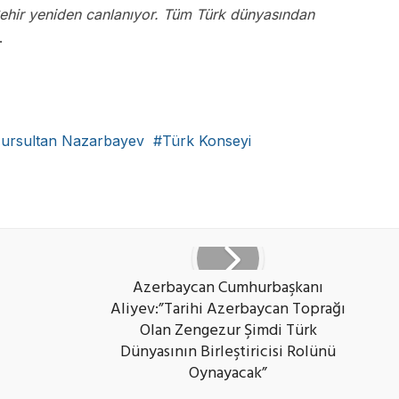
 Şehir yeniden canlanıyor. Tüm Türk dünyasından
.
ursultan Nazarbayev
Türk Konseyi
ook
X
vKontakte
Azerbaycan Cumhurbaşkanı
Aliyev:”Tarihi Azerbaycan Toprağı
Olan Zengezur Şimdi Türk
Dünyasının Birleştiricisi Rolünü
Oynayacak”