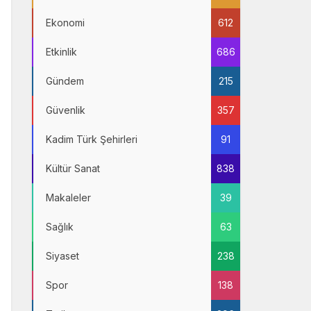
Ekonomi
612
Etkinlik
686
Gündem
215
Güvenlik
357
Kadim Türk Şehirleri
91
Kültür Sanat
838
Makaleler
39
Sağlık
63
Siyaset
238
Spor
138