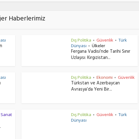
ğer Haberlerimiz
ası
Dış Politika
Güvenlik
Türk
•
•
ın
Dünyası
Ülkeler
•
Fergana Vadisi’nde Tarihi Sınır
Uzlaşısı: Kırgızistan...
ası
Dış Politika
Ekonomi
Güvenlik
•
•
ı
Türkstan ve Azerbaycan
Avrasya’da Yeni Bir...
r Sanat
Dış Politika
Güvenlik
Türk
•
•
Dünyası
.