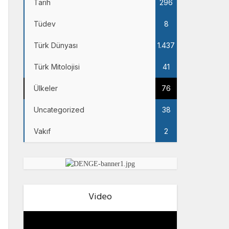
Tarih
296
Tüdev
8
Türk Dünyası
1.437
Türk Mitolojisi
41
Ülkeler
76
Uncategorized
38
Vakıf
2
Video