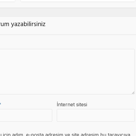
um yazabilirsiniz
*
İnternet sitesi
için adım, e-posta adresim ve site adresim bu tarayıcıya