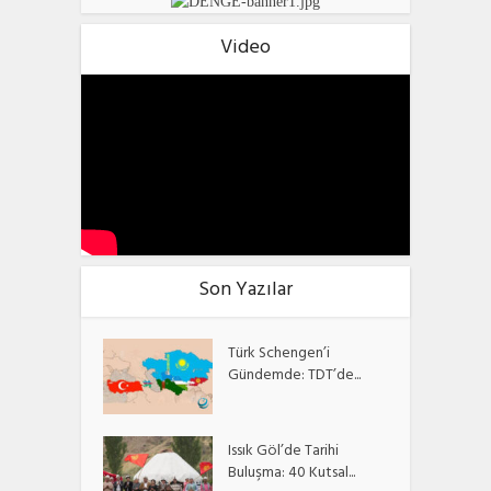
Video
Son Yazılar
Türk Schengen’i
Gündemde: TDT’de...
Issık Göl’de Tarihi
Buluşma: 40 Kutsal...