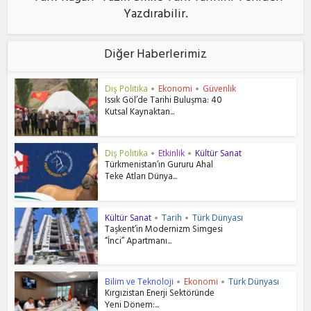
Yazdırabilir.
Diğer Haberlerimiz
Dış Politika
Ekonomi
Güvenlik
•
•
Issık Göl’de Tarihi Buluşma: 40
Kutsal Kaynaktan...
Dış Politika
Etkinlik
Kültür Sanat
•
•
Türkmenistan’ın Gururu Ahal
Teke Atları Dünya...
Kültür Sanat
Tarih
Türk Dünyası
•
•
Taşkent’in Modernizm Simgesi
“İnci” Apartmanı...
Bilim ve Teknoloji
Ekonomi
Türk Dünyası
•
•
Kırgızistan Enerji Sektöründe
Yeni Dönem:...