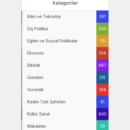
Kategoriler
Bilim ve Teknoloji
261
Dış Politika
640
Eğitim ve Sosyal Politikalar
110
Ekonomi
614
Etkinlik
687
Gündem
215
Güvenlik
358
Kadim Türk Şehirleri
91
Kültür Sanat
840
Makaleler
39