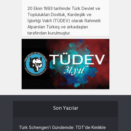
20 Ekim 1993 tarihinde Türk Devlet ve
Toplulukları Dostluk, Kardeşlik ve
İşbirliği Vakfı (TÜDEV) olarak Rahmetli
Alparslan Türkeş ve arkadaşları
tarafından kurulmuştur.
Son Yazılar
Türk Schengen’i Gündemde: TDT’de Kimlikle