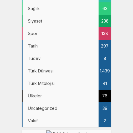
Sağlık
63
Siyaset
238
Spor
138
Tarih
297
Tüdev
8
Türk Dünyası
1.439
Türk Mitolojisi
41
Ülkeler
76
Uncategorized
39
Vakıf
2