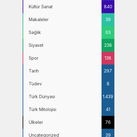
Kültür Sanat
840
Makaleler
39
Sağlık
63
Siyaset
238
Spor
138
Tarih
297
Tüdev
8
Türk Dünyası
1.439
Türk Mitolojisi
41
Ülkeler
76
Uncategorized
39