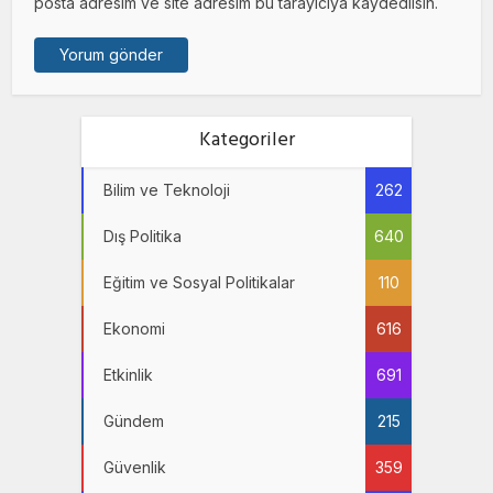
posta adresim ve site adresim bu tarayıcıya kaydedilsin.
Kategoriler
Bilim ve Teknoloji
262
Dış Politika
640
Eğitim ve Sosyal Politikalar
110
Ekonomi
616
Etkinlik
691
Gündem
215
Güvenlik
359