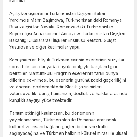
katıldılar.
Açılış konuşmalarını Türkmenistan Dışişleri Bakan
Yardımcısı Mähri Bäşimowa, Türkmenistan’daki Romanya
Büyükelçisi Ion Navala, Romanya’daki Türkmenistan
Büyükelçisi Annamämmet Annaýew, Türkmenistan Dışişleri
Bakanlığı Uluslararası İlişkiler Enstitüsü Rektörü Gülşat
Yusufova ve diğer katılımcılar yaptı.
Konuşmacılar, büyük Türkmen şairinin eserlerinin yüzyıllar
sonra bile tüm dünyada büyük bir ilgiyle karşılandığını
belirttiler. Mahtumkulu Fragi’nin eserlerinin farklı dünya
dillerine çevrilmesi, bu eserlerin günümüzdeki geçerliliğini
ve önemini göstermektedir. Klasik şairin şiirleri,
vatanseverlik, barış, hümanizm, dostluk ve halklar arasında
karşılıklı saygıyı yüceltmektedir.
Tanıtım etkinliği katılımcıları, bu derlemenin
yayınlanmasının, Türkmenistan ile Romanya arasındaki
kültürel ve insani bağların güçlendirilmesine katkı
sağlayacağına ve Türkmen halkının kültürel mirası ile ulusal