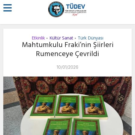
Etkinlik
Kültür Sanat
Türk Dünyası
•
•
Mahtumkulu Fraki’nin Şiirleri
Rumenceye Çevrildi
10/01/2026