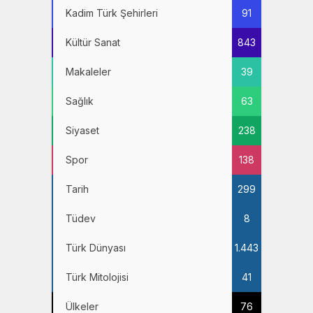
Kadim Türk Şehirleri
91
Kültür Sanat
843
Makaleler
39
Sağlık
63
Siyaset
238
Spor
138
Tarih
299
Tüdev
8
Türk Dünyası
1.443
Türk Mitolojisi
41
Ülkeler
76