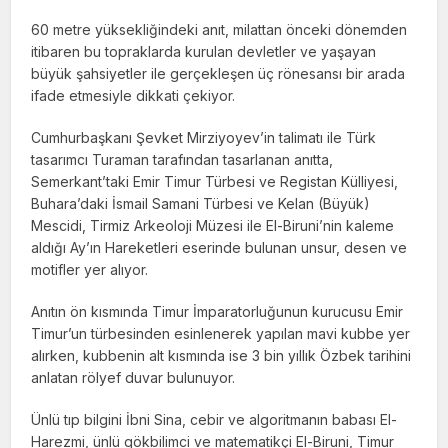
60 metre yüksekliğindeki anıt, milattan önceki dönemden
itibaren bu topraklarda kurulan devletler ve yaşayan
büyük şahsiyetler ile gerçekleşen üç rönesansı bir arada
ifade etmesiyle dikkati çekiyor.
Cumhurbaşkanı Şevket Mirziyoyev’in talimatı ile Türk
tasarımcı Turaman tarafından tasarlanan anıtta,
Semerkant’taki Emir Timur Türbesi ve Registan Külliyesi,
Buhara’daki İsmail Samani Türbesi ve Kelan (Büyük)
Mescidi, Tirmiz Arkeoloji Müzesi ile El-Biruni’nin kaleme
aldığı Ay’ın Hareketleri eserinde bulunan unsur, desen ve
motifler yer alıyor.
Anıtın ön kısmında Timur İmparatorluğunun kurucusu Emir
Timur’un türbesinden esinlenerek yapılan mavi kubbe yer
alırken, kubbenin alt kısmında ise 3 bin yıllık Özbek tarihini
anlatan rölyef duvar bulunuyor.
Ünlü tıp bilgini İbni Sina, cebir ve algoritmanın babası El-
Harezmi, ünlü gökbilimci ve matematikçi El-Biruni, Timur