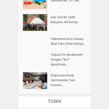
Gündemde: TDT’de...
Issık Göl’de Tarihi
Buluşma: 40 Kutsal...
Türkmenistan’ın Gururu
Ahal Teke Atları Dünya...
Taşkent’in Modernizm
Simgesi “İnci”
Apartmanı...
Kırgızistan Enerji
Sektöründe Yeni
Dönem:...
TÜDEV