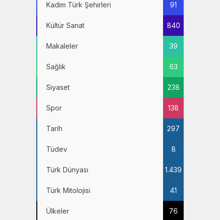
Kadim Türk Şehirleri
91
Kültür Sanat
840
Makaleler
39
Sağlık
63
Siyaset
238
Spor
138
Tarih
297
Tüdev
8
Türk Dünyası
1.439
Türk Mitolojisi
41
Ülkeler
76