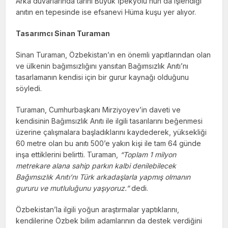
Arka duvarlarında tarihi Büyük İpekyolu’nun da işlendiği
anıtın en tepesinde ise efsanevi Hüma kuşu yer alıyor.
Tasarımcı Sinan Turaman
Sinan Turaman, Özbekistan’ın en önemli yapıtlarından olan
ve ülkenin bağımsızlığını yansıtan Bağımsızlık Anıtı’nı
tasarlamanın kendisi için bir gurur kaynağı olduğunu
söyledi.
Turaman, Cumhurbaşkanı Mirziyoyev’in daveti ve
kendisinin Bağımsızlık Anıtı ile ilgili tasarılarını beğenmesi
üzerine çalışmalara başladıklarını kaydederek, yüksekliği
60 metre olan bu anıtı 500’e yakın kişi ile tam 64 günde
inşa ettiklerini belirtti. Turaman,
“Toplam 1 milyon
metrekare alana sahip parkın kalbi denilebilecek
Bağımsızlık Anıtı’nı Türk arkadaşlarla yapmış olmanın
gururu ve mutluluğunu yaşıyoruz.”
dedi.
Özbekistan’la ilgili yoğun araştırmalar yaptıklarını,
kendilerine Özbek bilim adamlarının da destek verdiğini