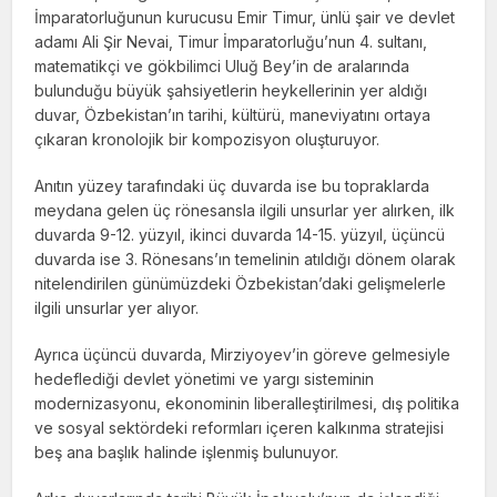
İmparatorluğunun kurucusu Emir Timur, ünlü şair ve devlet
adamı Ali Şir Nevai, Timur İmparatorluğu’nun 4. sultanı,
matematikçi ve gökbilimci Uluğ Bey’in de aralarında
bulunduğu büyük şahsiyetlerin heykellerinin yer aldığı
duvar, Özbekistan’ın tarihi, kültürü, maneviyatını ortaya
çıkaran kronolojik bir kompozisyon oluşturuyor.
Anıtın yüzey tarafındaki üç duvarda ise bu topraklarda
meydana gelen üç rönesansla ilgili unsurlar yer alırken, ilk
duvarda 9-12. yüzyıl, ikinci duvarda 14-15. yüzyıl, üçüncü
duvarda ise 3. Rönesans’ın temelinin atıldığı dönem olarak
nitelendirilen günümüzdeki Özbekistan’daki gelişmelerle
ilgili unsurlar yer alıyor.
Ayrıca üçüncü duvarda, Mirziyoyev’in göreve gelmesiyle
hedeflediği devlet yönetimi ve yargı sisteminin
modernizasyonu, ekonominin liberalleştirilmesi, dış politika
ve sosyal sektördeki reformları içeren kalkınma stratejisi
beş ana başlık halinde işlenmiş bulunuyor.