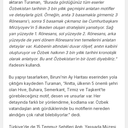
aktaran Turaman,
“Burada gördüğünüz tüm eserler
Özbekistan tarihinin 3 bin yıllık geçmişini anlatan motifler
ve detaylarla gizli. Örneğin, anıta 3 basamakla girmemiz 3
Rönesans’ı, sonra 5 basamak çıkmanız ise Cumhurbaşkanı
Mirziyoyev’in 5 ilkeden oluşan stratejisini yansıtıyor. Sağ
yan yüzeyde 1. Rönesans, sol yüzeyde 2. Rönesans, arka
yüzeyde de yeni dönem Rönesans’ının temellerini anlatan
detaylar var. Kubbenin altındaki duvar rölyef, anıtın kalbini
oluşturuyor ve Özbek halkının 3 bin yıllık tarihini kronolojik
olarak anlatıyor. Bu anıt Özbekistan’ın bir özeti diyebiliriz.”
ifadesini kullandı.
Bu yapıyı tasarlarken, Biruni’nin Ay Haritası eserinden yola
çıktığını kaydeden Turaman, “Anıtta, ülkenin 5 önemli şehri
olan Hive, Buhara, Semerkant, Tirmiz ve Taşkent’te
görebileceğiniz motif, desen ve unsurlar var. Her
detayında farklı bir yönlendirme, kodlama var. Özbek
vatandaşları anıtı gördüklerinde bu motiflerin nereden
alındığını çok rahat bilebiliyorlar.” dedi.
Türkiye’de de 15 Temmuz Şehitleri Anıtı, Yassıada Müzesi,