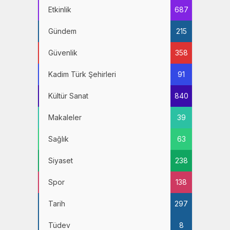
Etkinlik
687
Gündem
215
Güvenlik
358
Kadim Türk Şehirleri
91
Kültür Sanat
840
Makaleler
39
Sağlık
63
Siyaset
238
Spor
138
Tarih
297
Tüdev
8