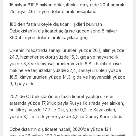
16 milyar 610,6 milyon dolar, ithalatı da yüzde 20,4 artarak
25 milyar 461 milyon dolar olarak hesaplandı.
180’den fazla ülkeyle dış ticari ilişkileri bulunan
Özbekistan’ın dış ticaret açığı ise geçen sene 8 milyar
850,4 milyon dolar olarak kayıtlara geçti.
Ülkenin ihracatında sanayi ürünleri yüzde 26,1, altın yüzde
24,7, hizmetler sektörü yüzde 15,3, gıda ve hayvancılık
yüzde 8,3 ve kimyasal ürünler yüzde 6,8, ithalatında ise
makine ve teçhizatlar yüzde 32,4, sanayi ürünleri yüzde
18,5, kimya ürünleri yüzde 14,3, gıda ve hayvancılık yüzde
9,9 pay aldı.
2021’de Özbekistan’ın en fazla ticaret yaptığı ülkeler
arasında yüzde 17,9’luk payla Rusya ilk sırada yer alırken,
bu ülkeyi yüzde 17,7 ile Çin, yüzde 9,3 ile Kazakistan,
yüzde 8,1 ile Türkiye ve yüzde 4,5 ile Güney Kore izledi.
Özbekistan’ın dış ticaret hacmi, 2020’de yüzde 13,1
azalışla 36 milyar 299,3 milyon dolar olarak gerçekleşmişti.