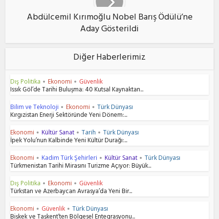
Abdülcemil Kırımoğlu Nobel Barış Ödülü’ne
Aday Gösterildi
Diğer Haberlerimiz
Dış Politika
Ekonomi
Güvenlik
•
•
Issık Göl’de Tarihi Buluşma: 40 Kutsal Kaynaktan...
Bilim ve Teknoloji
Ekonomi
Türk Dünyası
•
•
Kırgızistan Enerji Sektöründe Yeni Dönem:...
Ekonomi
Kültür Sanat
Tarih
Türk Dünyası
•
•
•
İpek Yolu’nun Kalbinde Yeni Kültür Durağı:...
Ekonomi
Kadim Türk Şehirleri
Kültür Sanat
Türk Dünyası
•
•
•
Türkmenistan Tarihi Mirasını Turizme Açıyor: Büyük...
Dış Politika
Ekonomi
Güvenlik
•
•
Türkstan ve Azerbaycan Avrasya’da Yeni Bir...
Ekonomi
Güvenlik
Türk Dünyası
•
•
Bişkek ve Taşkent’ten Bölgesel Entegrasyonu...