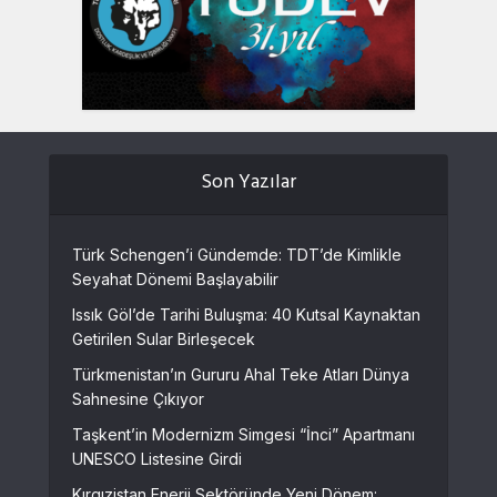
Son Yazılar
Türk Schengen’i Gündemde: TDT’de Kimlikle
Seyahat Dönemi Başlayabilir
Issık Göl’de Tarihi Buluşma: 40 Kutsal Kaynaktan
Getirilen Sular Birleşecek
Türkmenistan’ın Gururu Ahal Teke Atları Dünya
Sahnesine Çıkıyor
Taşkent’in Modernizm Simgesi “İnci” Apartmanı
UNESCO Listesine Girdi
Kırgızistan Enerji Sektöründe Yeni Dönem: