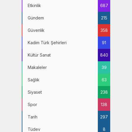
Etkinlik
687
Gündem
215
Güvenlik
358
Kadim Türk Şehirleri
91
Kültür Sanat
840
Makaleler
39
Sağlık
63
Siyaset
238
Spor
138
Tarih
297
Tüdev
8