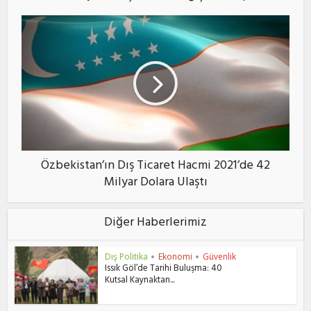
Özbekistan’ın Dış Ticaret Hacmi 2021’de 42
Milyar Dolara Ulaştı
Diğer Haberlerimiz
Dış Politika
Ekonomi
Güvenlik
•
•
Issık Göl’de Tarihi Buluşma: 40
Kutsal Kaynaktan...