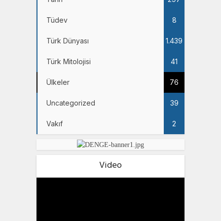
Tüdev
8
Türk Dünyası
1.439
Türk Mitolojisi
41
Ülkeler
76
Uncategorized
39
Vakıf
2
Video