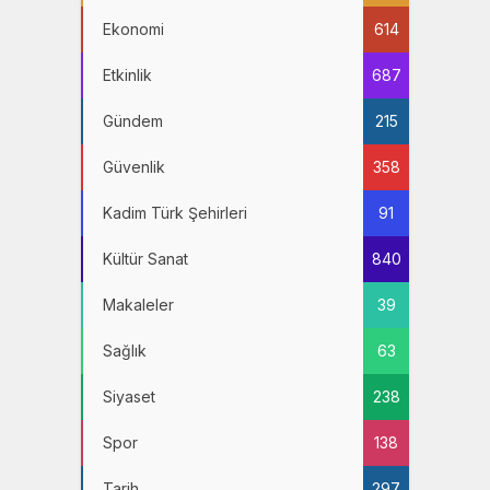
Ekonomi
614
Etkinlik
687
Gündem
215
Güvenlik
358
Kadim Türk Şehirleri
91
Kültür Sanat
840
Makaleler
39
Sağlık
63
Siyaset
238
Spor
138
Tarih
297