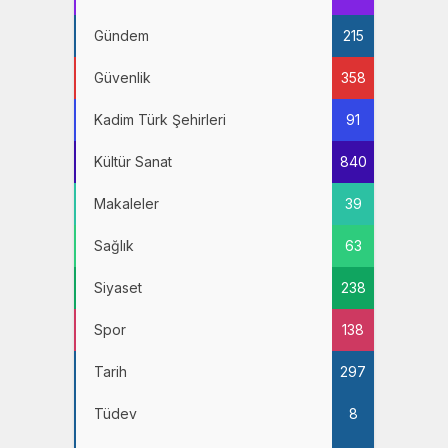
Gündem
215
Güvenlik
358
Kadim Türk Şehirleri
91
Kültür Sanat
840
Makaleler
39
Sağlık
63
Siyaset
238
Spor
138
Tarih
297
Tüdev
8