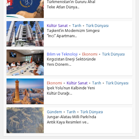
Türkmenistan’ın Gururu Ahal
Teke Atları Dünya...
Kültür Sanat
Tarih
Türk Dünyası
•
•
Taşkent’in Modernizm Simgesi
“İnci” Apartmanı...
Bilim ve Teknoloji
Ekonomi
Türk Dünyası
•
•
Kırgızistan Enerji Sektöründe
Yeni Dönem:...
Ekonomi
Kültür Sanat
Tarih
Türk Dünyası
•
•
•
İpek Yolu’nun Kalbinde Yeni
Kültür Durağı:...
Gündem
Tarih
Türk Dünyası
•
•
Jungar-Alatau Milli Parkı’nda
Antik Kaya Resimleri ve...