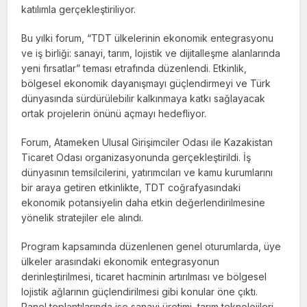
katılımla gerçekleştiriliyor.
Bu yılki forum, “TDT ülkelerinin ekonomik entegrasyonu
ve iş birliği: sanayi, tarım, lojistik ve dijitalleşme alanlarında
yeni fırsatlar” teması etrafında düzenlendi. Etkinlik,
bölgesel ekonomik dayanışmayı güçlendirmeyi ve Türk
dünyasında sürdürülebilir kalkınmaya katkı sağlayacak
ortak projelerin önünü açmayı hedefliyor.
Forum,
Atameken Ulusal Girişimciler Odası
ile
Kazakistan
Ticaret Odası
organizasyonunda gerçekleştirildi. İş
dünyasının temsilcilerini, yatırımcıları ve kamu kurumlarını
bir araya getiren etkinlikte, TDT coğrafyasındaki
ekonomik potansiyelin daha etkin değerlendirilmesine
yönelik stratejiler ele alındı.
Program kapsamında düzenlenen genel oturumlarda, üye
ülkeler arasındaki ekonomik entegrasyonun
derinleştirilmesi, ticaret hacminin artırılması ve bölgesel
lojistik ağlarının güçlendirilmesi gibi konular öne çıktı.
Panel toplantılarında ise sanayi üretimi, tarım teknolojileri,