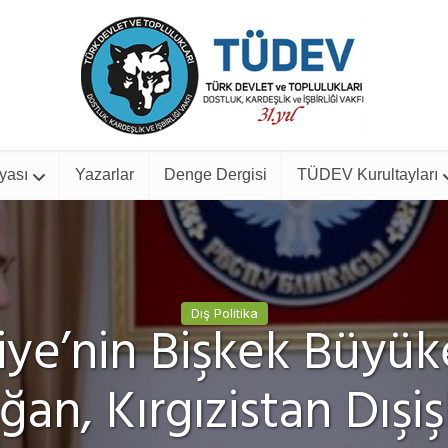
yası
Yazarlar
Denge Dergisi
TÜDEV Kurultayları
Dış Politika
iye’nin Bişkek Büyüke
an, Kırgızistan Dışiş