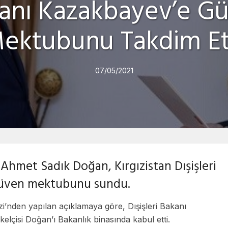
anı Kazakbayev’e G
ektubunu Takdim Et
07/05/2021
 Ahmet Sadık Doğan, Kırgızistan Dışişleri
güven mektubunu sundu.
ezi’nden yapılan açıklamaya göre, Dışişleri Bakanı
lçisi Doğan’ı Bakanlık binasında kabul etti.