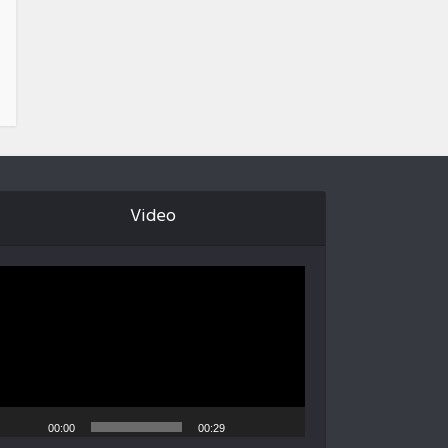
Video
Video
oynatıcı
00:00
00:29