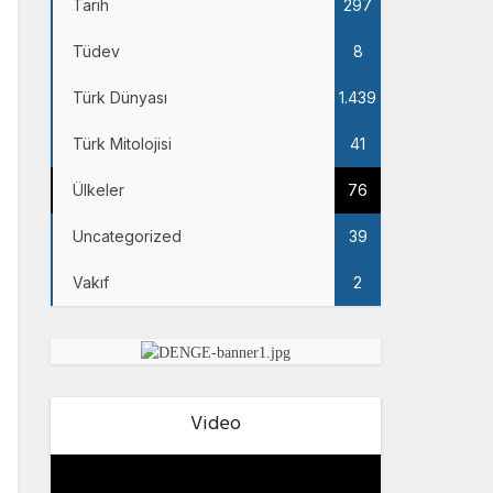
Tarih
297
Tüdev
8
Türk Dünyası
1.439
Türk Mitolojisi
41
Ülkeler
76
Uncategorized
39
Vakıf
2
Video