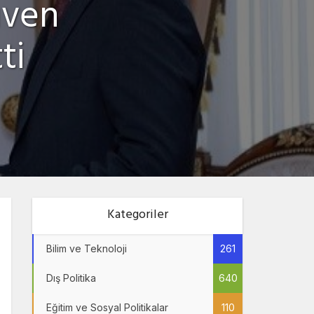
üven
ti
Kategoriler
Bilim ve Teknoloji
261
Dış Politika
640
Eğitim ve Sosyal Politikalar
110