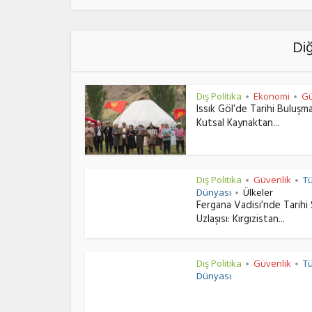
Di
Dış Politika
Ekonomi
Gü
•
•
Issık Göl’de Tarihi Buluşm
Kutsal Kaynaktan...
Dış Politika
Güvenlik
T
•
•
Dünyası
Ülkeler
•
Fergana Vadisi’nde Tarihi 
Uzlaşısı: Kırgızistan...
Dış Politika
Güvenlik
T
•
•
Dünyası