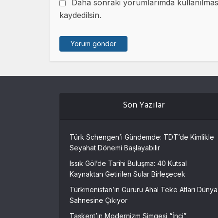
Daha sonraki yorumlarımda kullanılması 
kaydedilsin.
Son Yazılar
Türk Schengen’i Gündemde: TDT’de Kimlikle
Seyahat Dönemi Başlayabilir
Issık Göl’de Tarihi Buluşma: 40 Kutsal
Kaynaktan Getirilen Sular Birleşecek
Türkmenistan’ın Gururu Ahal Teke Atları Dünya
Sahnesine Çıkıyor
Taşkent’in Modernizm Simgesi “İnci”