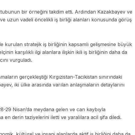
bunun bir örneğini takdim etti. Ardından Kazakbayev ve
ta ve uzun vadeli öncelikli iş birliği alanları konusunda görüş
 kurulan stratejik iş birliğinin kapsamlı gelişmesine büyük
nin karşılıklı ilgi alanlara ilişkin ikili iş birliğinin daha da
ncını vurguladı.
maların gerçekleştiği Kırgızistan-Tacikistan sınırındaki
yev, iki ülke arasında varılan anlaşmaların detaylarını
 28-29 Nisan’da meydana gelen ve can kaybıyla
 derin taziyelerini iletti ve yaralılara acil şifa diledi.
nomik, kültürel ve insani alanlarda aktif iş birliğini daha da