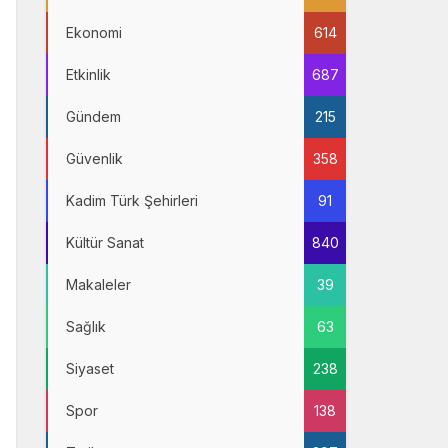
Ekonomi
614
Etkinlik
687
Gündem
215
Güvenlik
358
Kadim Türk Şehirleri
91
Kültür Sanat
840
Makaleler
39
Sağlık
63
Siyaset
238
Spor
138