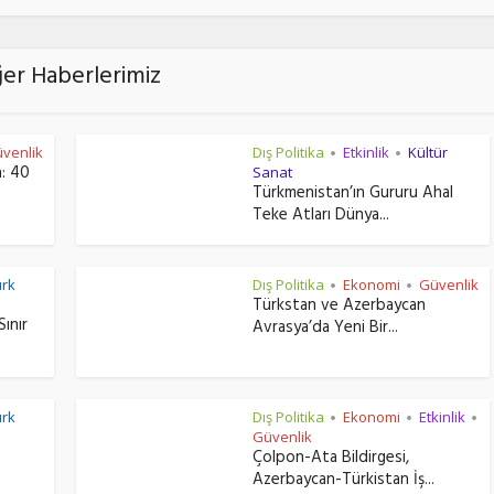
ğer Haberlerimiz
venlik
Dış Politika
Etkinlik
Kültür
•
•
a: 40
Sanat
Türkmenistan’ın Gururu Ahal
Teke Atları Dünya...
ürk
Dış Politika
Ekonomi
Güvenlik
•
•
Türkstan ve Azerbaycan
Sınır
Avrasya’da Yeni Bir...
ürk
Dış Politika
Ekonomi
Etkinlik
•
•
•
Güvenlik
Çolpon-Ata Bildirgesi,
Azerbaycan-Türkistan İş...