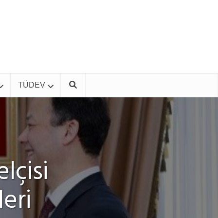
TÜDEV
lçisi
leri