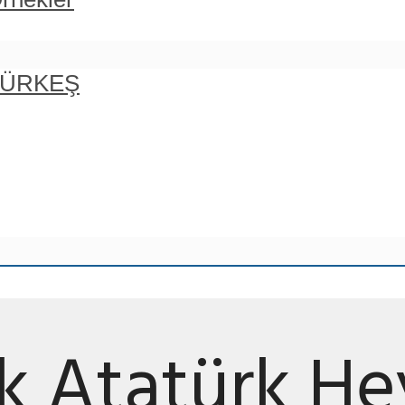
 TÜRKEŞ
lk Atatürk He