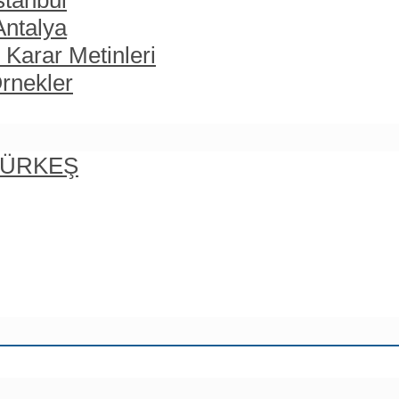
stanbul
Antalya
 Karar Metinleri
rnekler
 TÜRKEŞ