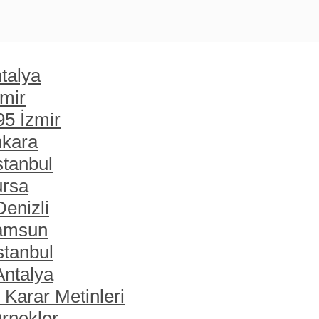
talya
zmir
95 İzmir
nkara
stanbul
ursa
enizli
Samsun
stanbul
Antalya
 Karar Metinleri
rnekler