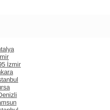
talya
zmir
95 İzmir
nkara
stanbul
ursa
enizli
Samsun