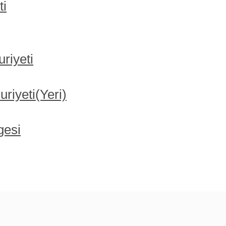
ti
riyeti
iyeti(Yeri)
gesi