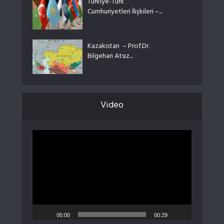
Türkiye-Türk
Cumhuriyetleri İlişkileri –...
Kazakistan – Prof.Dr.
Bilgehan Atsız...
Video
Video
oynatıcı
00:00
00:29