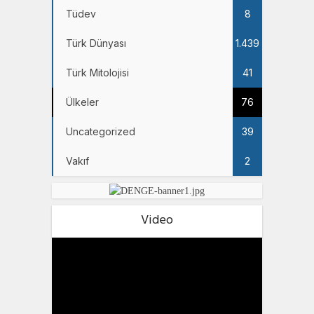
Tüdev
8
Türk Dünyası
1.439
Türk Mitolojisi
41
Ülkeler
76
Uncategorized
39
Vakıf
2
Video