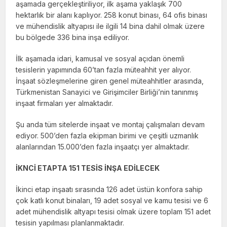
aşamada gerçekleştiriliyor, ilk aşama yaklaşık 700
hektarlık bir alanı kaplıyor. 258 konut binası, 64 ofis binası
ve mühendislik altyapısı ile ilgili 14 bina dahil olmak üzere
bu bölgede 336 bina inşa ediliyor.
İlk aşamada idari, kamusal ve sosyal açıdan önemli
tesislerin yapımında 60’tan fazla müteahhit yer alıyor.
İnşaat sözleşmelerine giren genel müteahhitler arasında,
Türkmenistan Sanayici ve Girişimciler Birliği’nin tanınmış
inşaat firmaları yer almaktadır.
Şu anda tüm sitelerde inşaat ve montaj çalışmaları devam
ediyor. 500’den fazla ekipman birimi ve çeşitli uzmanlık
alanlarından 15.000’den fazla inşaatçı yer almaktadır.
İKNCİ ETAPTA 151 TESİS İNŞA EDİLECEK
İkinci etap inşaatı sırasında 126 adet üstün konfora sahip
çok katlı konut binaları, 19 adet sosyal ve kamu tesisi ve 6
adet mühendislik altyapı tesisi olmak üzere toplam 151 adet
tesisin yapılması planlanmaktadır.