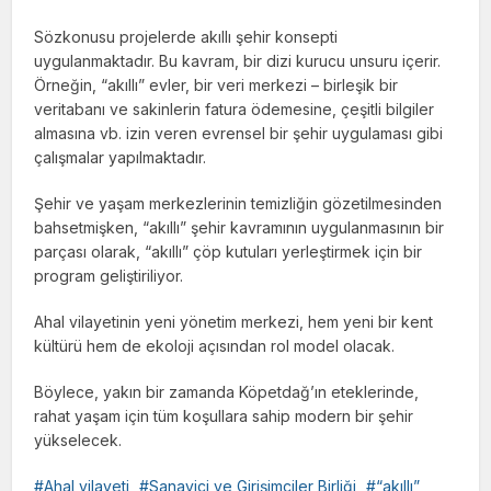
Sözkonusu projelerde akıllı şehir konsepti
uygulanmaktadır. Bu kavram, bir dizi kurucu unsuru içerir.
Örneğin, “akıllı” evler, bir veri merkezi – birleşik bir
veritabanı ve sakinlerin fatura ödemesine, çeşitli bilgiler
almasına vb. izin veren evrensel bir şehir uygulaması gibi
çalışmalar yapılmaktadır.
Şehir ve yaşam merkezlerinin temizliğin gözetilmesinden
bahsetmişken, “akıllı” şehir kavramının uygulanmasının bir
parçası olarak, “akıllı” çöp kutuları yerleştirmek için bir
program geliştiriliyor.
Ahal vilayetinin yeni yönetim merkezi, hem yeni bir kent
kültürü hem de ekoloji açısından rol model olacak.
Böylece, yakın bir zamanda Köpetdağ’ın eteklerinde,
rahat yaşam için tüm koşullara sahip modern bir şehir
yükselecek.
Ahal vilayeti
Sanayici ve Girişimciler Birliği
“akıllı”