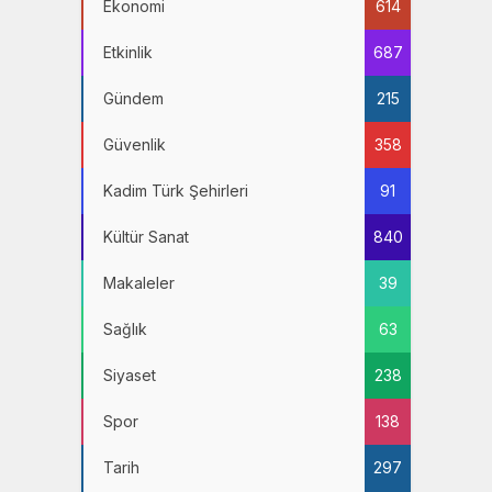
Ekonomi
614
Etkinlik
687
Gündem
215
Güvenlik
358
Kadim Türk Şehirleri
91
Kültür Sanat
840
Makaleler
39
Sağlık
63
Siyaset
238
Spor
138
Tarih
297