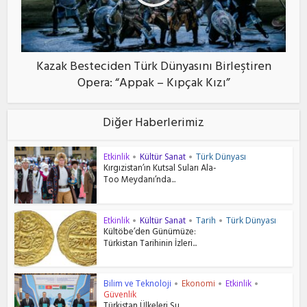
Kazak Besteciden Türk Dünyasını Birleştiren
Opera: “Appak – Kıpçak Kızı”
Diğer Haberlerimiz
Etkinlik
Kültür Sanat
Türk Dünyası
•
•
Kırgızistan’ın Kutsal Suları Ala-
Too Meydanı’nda...
Etkinlik
Kültür Sanat
Tarih
Türk Dünyası
•
•
•
Kültöbe’den Günümüze:
Türkistan Tarihinin İzleri...
Bilim ve Teknoloji
Ekonomi
Etkinlik
•
•
•
Güvenlik