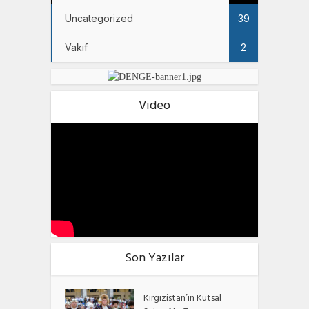
Uncategorized
39
Vakıf
2
Video
Son Yazılar
Kırgızistan’ın Kutsal