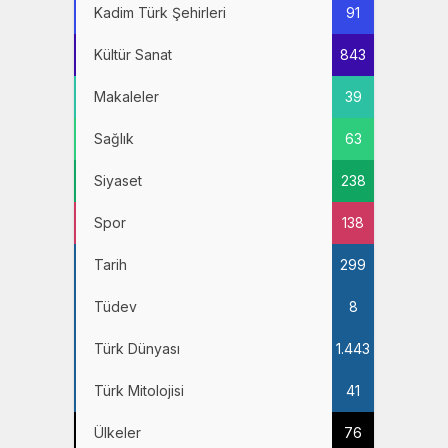
Kadim Türk Şehirleri
91
Kültür Sanat
843
Makaleler
39
Sağlık
63
Siyaset
238
Spor
138
Tarih
299
Tüdev
8
Türk Dünyası
1.443
Türk Mitolojisi
41
Ülkeler
76