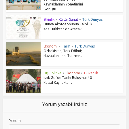
Türkistan Ülkeleri Su
Kaynaklarının Yönetimini
Görüştü
Etkinlik
Kültür Sanat
Türk Dünyası
•
•
Dünya Akordeonunun Kalbi Ilk
Kez Türkistan’da Atacak
Ekonomi
Tarih
Türk Dünyası
•
•
Özbekistan, Terk Edilmiş
Havaalanlarını Turizme...
Dış Politika
Ekonomi
Güvenlik
•
•
Issık Göl’de Tarihi Buluşma: 40
Kutsal Kaynaktan...
Yorum yazabilirsiniz
Yorum