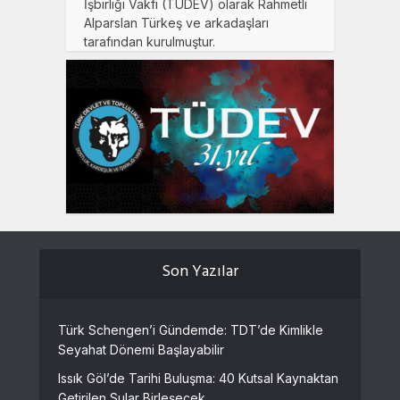
İşbirliği Vakfı (TÜDEV) olarak Rahmetli
Alparslan Türkeş ve arkadaşları
tarafından kurulmuştur.
Son Yazılar
Türk Schengen’i Gündemde: TDT’de Kimlikle
Seyahat Dönemi Başlayabilir
Issık Göl’de Tarihi Buluşma: 40 Kutsal Kaynaktan
Getirilen Sular Birleşecek