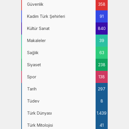
Güvenlik
358
Kadim Türk Şehirleri
91
Kültür Sanat
840
Makaleler
39
Sağlık
63
Siyaset
238
Spor
138
Tarih
297
Tüdev
8
Türk Dünyası
1.439
Türk Mitolojisi
41