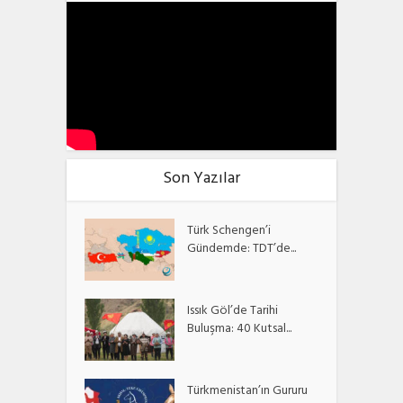
Son Yazılar
Türk Schengen’i
Gündemde: TDT’de...
Issık Göl’de Tarihi
Buluşma: 40 Kutsal...
Türkmenistan’ın Gururu