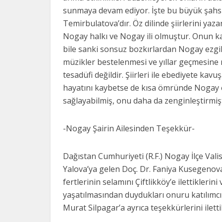
sunmaya devam ediyor. İşte bu büyük şahsiy
Temirbulatova’dır. Öz dilinde şiirlerini yaz
Nogay halkı ve Nogay ili olmuştur. Onun kale
bile sanki sonsuz bozkırlardan Nogay ezgil
müzikler bestelenmesi ve yıllar geçmesine 
tesadüfi değildir. Şiirleri ile ebediyete ka
hayatını kaybetse de kısa ömründe Nogay e
sağlayabilmiş, onu daha da zenginleştirmişt
-Nogay Şairin Ailesinden Teşekkür-
Dağıstan Cumhuriyeti (R.F.) Nogay İlçe Val
Yalova’ya gelen Doç. Dr. Faniya Kusegenova
fertlerinin selamını Çiftlikköy’e ilettiklerin
yaşatılmasından duydukları onuru katılımcıla
Murat Silpagar’a ayrıca teşekkürlerini ilettik