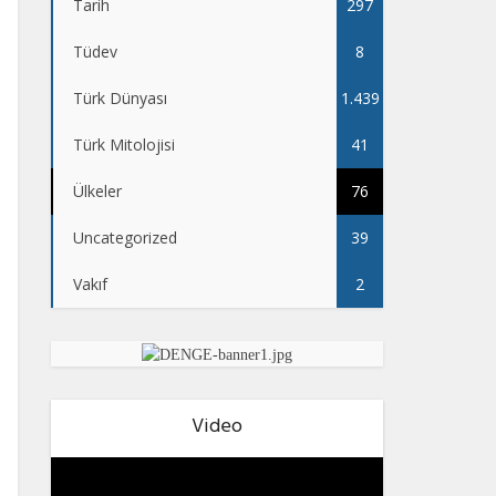
Tarih
297
Tüdev
8
Türk Dünyası
1.439
Türk Mitolojisi
41
Ülkeler
76
Uncategorized
39
Vakıf
2
Video