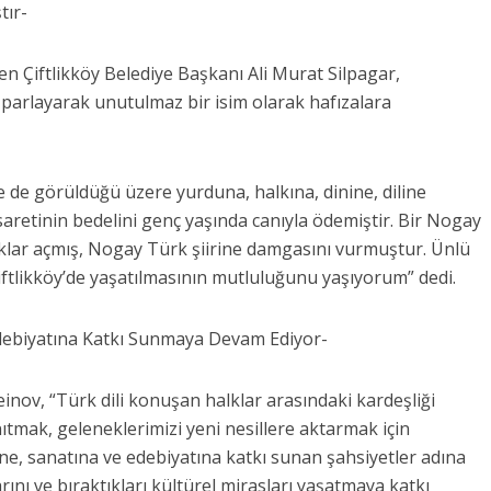
tır-
n Çiftlikköy Belediye Başkanı Ali Murat Silpagar,
 parlayarak unutulmaz bir isim olarak hafızalara
e de görüldüğü üzere yurduna, halkına, dinine, diline
saretinin bedelini genç yaşında canıyla ödemiştir. Bir Nogay
fuklar açmış, Nogay Türk şiirine damgasını vurmuştur. Ünlü
iftlikköy’de yaşatılmasının mutluluğunu yaşıyorum” dedi.
debiyatına Katkı Sunmaya Devam Ediyor-
ov, “Türk dili konuşan halklar arasındaki kardeşliği
mak, geleneklerimizi yeni nesillere aktarmak için
ne, sanatına ve edebiyatına katkı sunan şahsiyetler adına
ını ve bıraktıkları kültürel mirasları yaşatmaya katkı