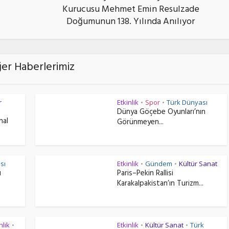
Kurucusu Mehmet Emin Resulzade
Doğumunun 138. Yılında Anılıyor
ğer Haberlerimiz
r
Etkinlik
Spor
Türk Dünyası
•
•
Dünya Göçebe Oyunları’nın
hal
Görünmeyen...
sı
Etkinlik
Gündem
Kültür Sanat
•
•
ı
Paris–Pekin Rallisi
Karakalpakistan’ın Turizm...
nlik
Etkinlik
Kültür Sanat
Türk
•
•
•