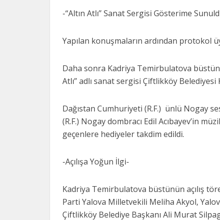
-“Altın Atlı” Sanat Sergisi Gösterime Sunul
Yapılan konuşmaların ardından protokol üyel
Daha sonra Kadriya Temirbulatova büstünü
Atlı” adlı sanat sergisi Çiftlikköy Belediye
Dağıstan Cumhuriyeti (R.F.) ünlü Nogay se
(R.F.) Nogay dombracı Edil Acıbayev’in müz
geçenlere hediyeler takdim edildi.
-Açılışa Yoğun İlgi-
Kadriya Temirbulatova büstünün açılış tö
Parti Yalova Milletvekili Meliha Akyol, Ya
Çiftlikköy Belediye Başkanı Ali Murat Silpa