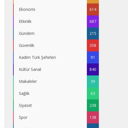
Ekonomi
614
Etkinlik
687
Gündem
215
Güvenlik
358
Kadim Türk Şehirleri
91
Kültür Sanat
840
Makaleler
39
Sağlık
63
Siyaset
238
Spor
138