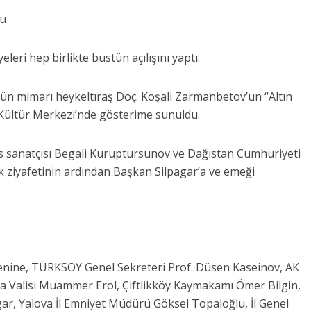
du
eri hep birlikte büstün açılışını yaptı.
n mimarı heykeltıraş Doç. Koşali Zarmanbetov’un “Altın
si Kültür Merkezi’nde gösterime sunuldu.
s sanatçısı Begali Kuruptursunov ve Dağıstan Cumhuriyeti
ik ziyafetinin ardından Başkan Silpagar’a ve emeği
renine, TÜRKSOY Genel Sekreteri Prof. Düsen Kaseinov, AK
lova Valisi Muammer Erol, Çiftlikköy Kaymakamı Ömer Bilgin,
gar, Yalova İl Emniyet Müdürü Göksel Topaloğlu, İl Genel