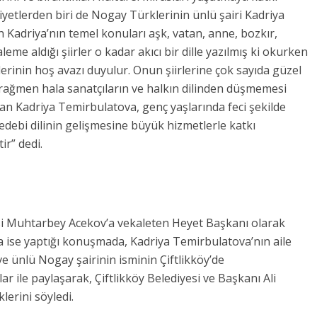
etlerden biri de Nogay Türklerinin ünlü şairi Kadriya
an Kadriya’nın temel konuları aşk, vatan, anne, bozkır,
me aldığı şiirler o kadar akıcı bir dille yazılmış ki okurken
erinin hoş avazı duyulur. Onun şiirlerine çok sayıda güzel
rağmen hala sanatçıların ve halkın dilinden düşmemesi
vuşan Kadriya Temirbulatova, genç yaşlarında feci şekilde
debi dilinin gelişmesine büyük hizmetlerle katkı
ir” dedi.
isi Muhtarbey Acekov’a vekaleten Heyet Başkanı olarak
 ise yaptığı konuşmada, Kadriya Temirbulatova’nın aile
i ve ünlü Nogay şairinin isminin Çiftlikköy’de
r ile paylaşarak, Çiftlikköy Belediyesi ve Başkanı Ali
lerini söyledi.