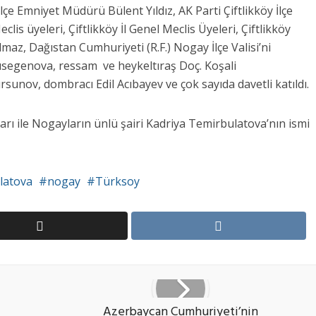
çe Emniyet Müdürü Bülent Yıldız, AK Parti Çiftlikköy İlçe
lis üyeleri, Çiftlikköy İl Genel Meclis Üyeleri, Çiftlikköy
az, Dağıstan Cumhuriyeti (R.F.) Nogay İlçe Valisi’ni
usegenova, ressam ve heykeltıraş Doç. Koşali
unov, dombracı Edil Acıbayev ve çok sayıda davetli katıldı.
rarı ile Nogayların ünlü şairi Kadriya Temirbulatova’nın ismi
latova
nogay
Türksoy
Azerbaycan Cumhuriyeti’nin