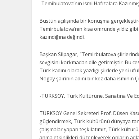
-Temibulatova’nın İsmi Hafızalara Kazınmış
Büstün açılışında bir konuşma gerçekleştire
Temirbulatova’nın kısa ömründe yıldız gibi
kazındığına değindi.
Başkan Silpagar, “Temirbulatova şiirlerind
sevgisini korkmadan dile getirmiştir. Bu ce
Türk kadını olarak yazdığı şiirlerle yeni u
Nogay şairinin adını bir kez daha isminin Ç
-TÜRKSOY, Türk Kültürüne, Sanatına Ve E
TÜRKSOY Genel Sekreteri Prof. Düsen Kasein
güçlendirmek, Türk kültürünü dünyaya tanıt
çalışmalar yapan teşkilatımız, Türk kültürü
anma etkinlikleri düzenleyerek onların adlar